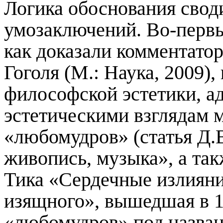
Логика обоснования свод
умозаключений. Во-первых
как доказали комментато
Гоголя (М.: Наука, 2009)
философской эстетики, а
эстетическими взглядам 
«любомудров» (статья Д.
живопись, музыка», а так
Тика «Сердечные излияни
изящного», вышедшая в 18
«любомудров» под назван