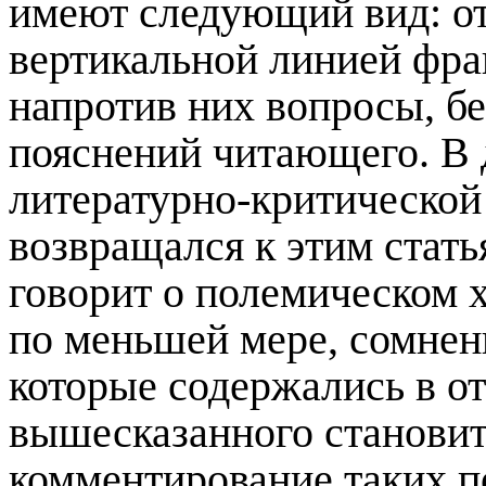
имеют следующий вид: от
вертикальной лини
е
й фра
напротив них вопросы, б
пояснений читающего. В 
литературно-критической
возвращался к этим стать
говорит о полемическом 
по
меньш
ей мере, сомнен
которые содержались в от
вышесказанного становит
коммент
ирование
таких п