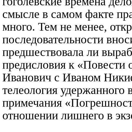
гоголевские времена
дело
смысле
в само
м факте
пр
много. Тем не менее,
отк
последовательности внос
предшествовала ли выра
предисловия к «Повести о
Иванович с Иваном Никиф
телеология удержанного в
примечания «Погрешност
отношении лишнего в экз