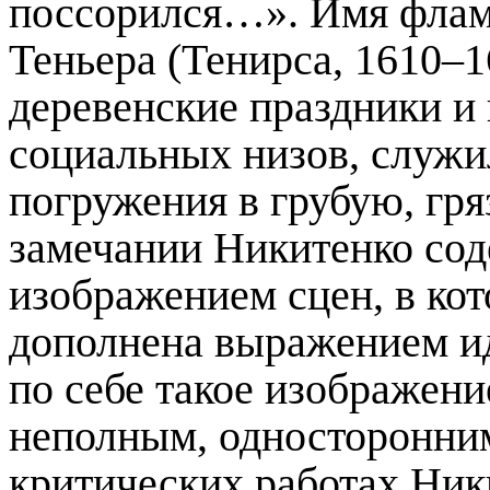
поссорил
ся
…». Имя флам
Теньера
(Тенирса, 1610–1
деревенские праздники и
социальных низов,
служи
погружения в грубую, гр
замечании Никитенко сод
изображением сцен, в ко
дополнена выражением и
по себе такое изображени
неполным, односторонним
критических работах Ник