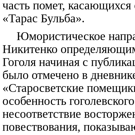
часть помет, касающихся 
«Тарас Бульба».
Юмористическое направ
Никитенко
определяющим
Гоголя
начиная
с публика
было отмечено в дневник
«Старосветские помещик
особенность гоголевског
несоответстви
е
восторжен
повествования, показыв