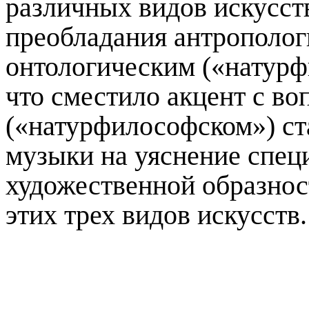
различных видов искусс
преобладания антрополог
онтологическим («натурф
что сместило акцент с в
(«натурфилософском») ст
музыки на уяснение спе
художественной образнос
этих трех видов искусств.