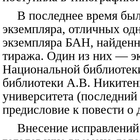
В последнее время бы
экземпляра,
отличных од
экземпляра
БАН
, найденн
тиража.
Один из них —
э
Национальной библиотек
библиотек
и
А.В. Никитенк
университета
(последни
предисловие к повести о 
Внесение и
справлени