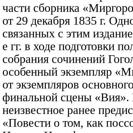
части сборника «Миргор
от 29 декабря 1835 г. Одн
связанных с этим издание
е гг. в ходе подготовки п
собрания сочинений Гого
особенный экземпляр «Ми
от экземпляров основног
финальной сцены «Вия»
.
неизвестное ранее преди
«П
овести
о том, к
ак посс