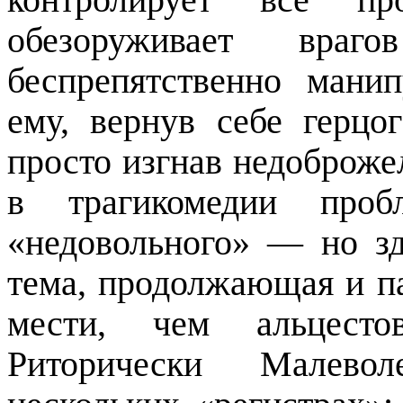
обезоруживает враго
беспрепятственно мани
ему, вернув себе герцо
просто изгнав недоброже
в трагикомедии
проб
«недовольного» — но зд
тема, продолжающая и п
мести, чем
альцесто
Риторически
Малевол