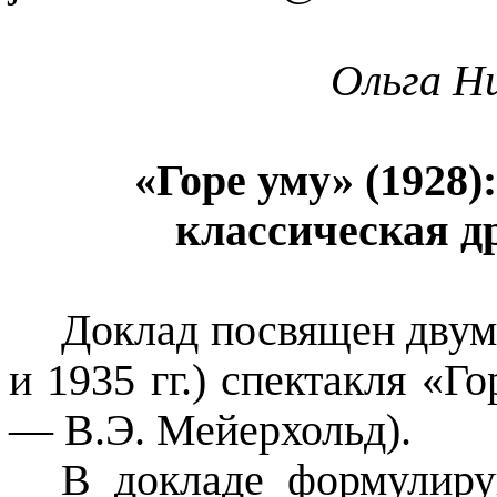
Ольга Н
«Горе уму» (1928)
классическая д
Доклад посвящен двум
и 1935 гг.) спектакля «Г
—
В.Э. Мейерхольд).
В докладе формулиру