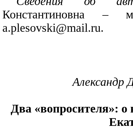
Сведения об авт
Константиновна – 
a.plesovski@mail.ru.
Александр 
Два «
вопросителя
»: о
Ека