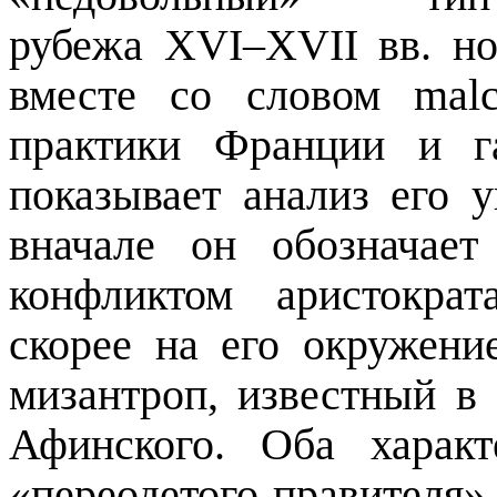
рубежа XVI–XVII вв. н
вместе со словом
malc
практики Франции и г
показывает анализ его у
вначале он обозначае
конфликтом аристокра
скорее на его окружени
мизантроп, известный в
Афинского. Оба харак
«переодетого правителя»