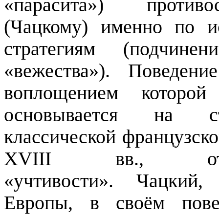
«
парасита
») против
(Чацкому) именно по и
стратегиям (подчин
«вежества»). Поведени
воплощением которой
основывается на ста
классической французско
XVIII вв., отм
«учтивости». Чацкий,
Европы, в своём пов