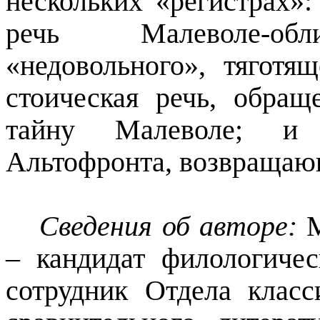
нескольких «регистрах»:
речь
Малеволе
-об
«недовольного», тяготя
стоическая речь, обра
тайну
Малеволе
; и 
Альтофронта
, возвращаю
Сведения об авторе:
– кандидат филологиче
сотрудник Отдела класс