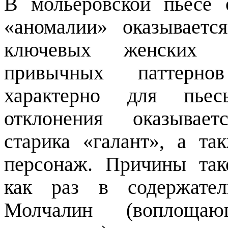
В
мольеровской
пьесе
«аномалии» оказываетс
ключевых женских п
привычных паттерно
характерно для пьес
отклонения оказыва
старика «
галант
», а та
персонаж. Причины так
как раз в содержател
Молчалин (воплоща