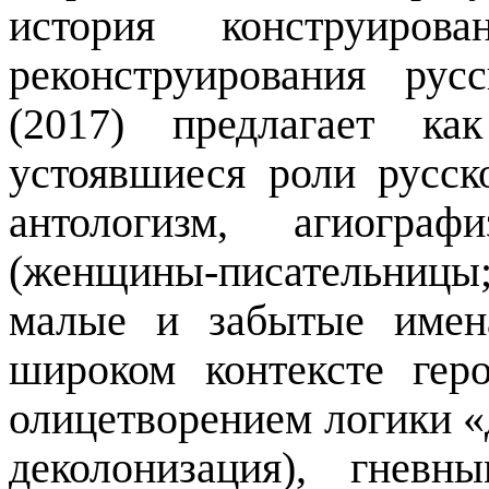
история конструиров
реконструирования рус
(2017) предлагает как
устоявшиеся роли русск
антологизм
,
агиографи
(женщины-писательницы;
малые и забытые имен
широком контексте гер
олицетворением логики «
деколонизация), гневн