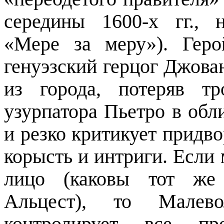
середины 1600-х гг., 
«Мере за меру»). Ге
генуэзский герцог Джов
из города, потеряв т
узурпатора Пьетро в обл
и резко критикует придво
корысть и интриги. Если
лицо (каковы тот ж
Альцест
), то
Малево
контролирует все п