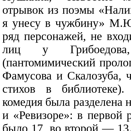
отрывок из поэмы «Нали
я унесу в чужбину» М.Ю
ряд персонажей, не вхо
лиц у Грибоедов
(пантомимический пролог
Фамусова и Скалозуба, 
стихов в библиотеке)
комедия была разделена н
и «Ревизоре»: в первой 
было 17, во второй
—
13.