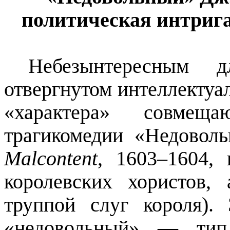
политическая интрига
Небезынтересным 
отвергнутом интеллектуал
«характера» совмещ
трагикомедии «Недово
Malcontent
, 1603–1604, 
королевских хористов
труппой слуг короля). 
«недовольный» — тип 