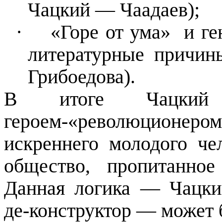
Чацкий
—
Чаадаев);
·
«Горе от ума»
и ге
литературные причин
Грибоедова).
В итоге Чацкий 
героем-«революционеро
искреннего молодого че
общество, пропитанно
Данная логика
—
Чацкий
де-конструктор
—
может 