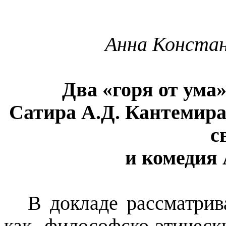
Анна Конста
Два «горя от ума»
Сатира А.Д. Кантемира
с
и комедия 
В докладе рассматрив
как философско-этичес