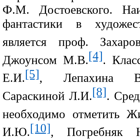
Ф.М. Достоевского. На
фантастики в художес
является проф. Захаро
[4]
Джоунсом
М.В.
. Клас
[5]
Е.И.
,
Лепахина
В
[8]
Сараскиной
Л.И.
. Сре
необходимо отметить
Жи
[10]
И.Ю.
, Погребняк 