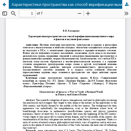
Характеристики пространства как способ верификации вымышленного мира в фэнтези и научной фантастике