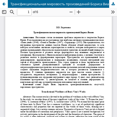
Трансфикциональная мировость произведений Бориса Виана