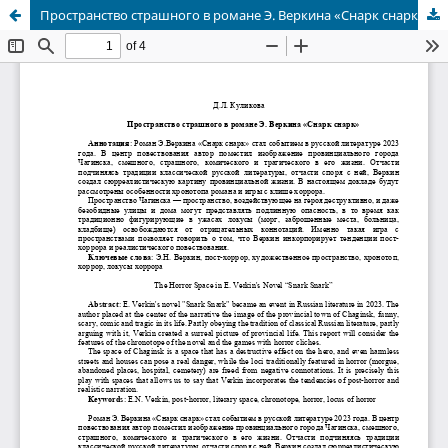
Пространство страшного в романе Э. Веркина «Снарк снарк»