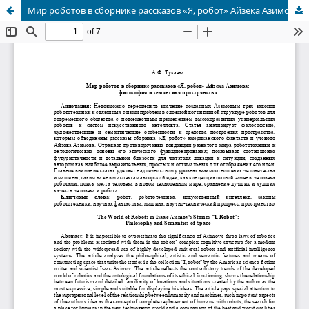
Мир роботов в сборнике рассказов «Я, робот» Айзека Азимова: философия и семантика пространства