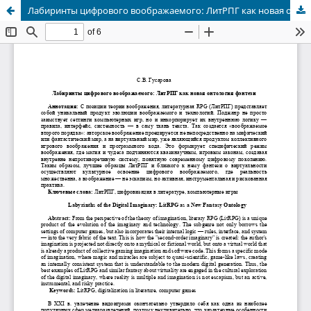
Лабиринты цифрового воображаемого: ЛитРПГ как новая онтология фэнтези