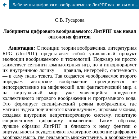
Лабиринты цифрового воображаемого: ЛитРПГ как новая онтология фэнтези