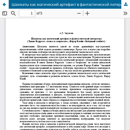
Шахматы как магический артефакт в фантастической литературе (Льюис Кэрролл «Алиса в зазеркалье», Жерар Клейн «Звёздный гамбит»)