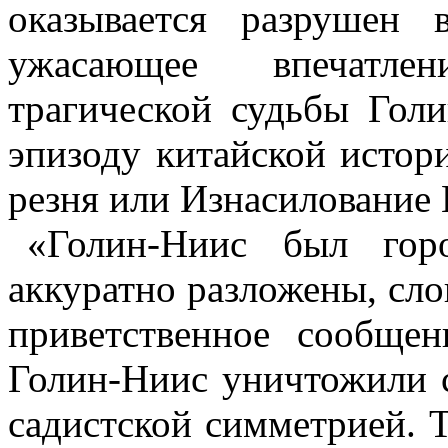
оказывается разрушен
ужасающее впечатле
трагической судьбы
Голи
эпизоду китайской истор
резня или Изнасилование
«
Голин
-Ниис
был горо
аккуратно разложены, сло
приветственное сообщен
Голин-Ниис
уничтожили с
садистской симметрией. 