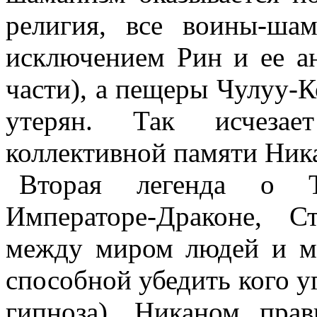
религия, все воины-ша
исключением Рин и ее а
части), а пещеры
Чулуу-К
утерян. Так исчеза
коллективной памяти
Ник
Вторая легенда о Т
Императоре
-Драконе, С
между миром людей и м
способной убедить кого у
гипноза).
Никаном
прав