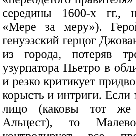
середины 1600-х гг., 
«Мере за меру»). Ге
генуэзский герцог Джов
из города, потеряв т
узурпатора Пьетро в обл
и резко критикует придво
корысть и интриги. Если
лицо (каковы тот ж
Альцест
), то
Малево
контролирует все п