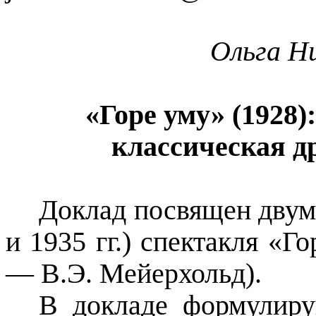
Ольга Н
«Горе уму» (1928)
классическая д
Доклад посвящен двум
и 1935 гг.) спектакля «Г
—
В.Э. Мейерхольд).
В докладе формулиру