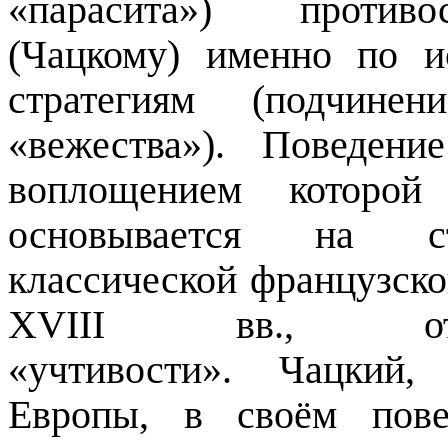
«
парасита
») против
(Чацкому) именно по и
стратегиям (подчин
«вежества»). Поведени
воплощением которой
основывается на ста
классической французско
XVIII вв., отм
«учтивости». Чацкий,
Европы, в своём пов