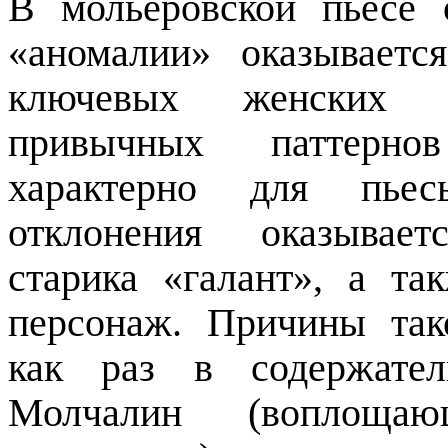
В
мольеровской
пьесе
«аномалии» оказываетс
ключевых женских п
привычных паттерно
характерно для пьес
отклонения оказыва
старика «
галант
», а та
персонаж. Причины так
как раз в содержател
Молчалин (воплоща