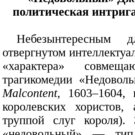
политическая интрига
Небезынтересным 
отвергнутом интеллектуал
«характера» совмещ
трагикомедии «Недово
Malcontent
, 1603–1604, 
королевских хористов
труппой слуг короля). 
«недовольный» — тип 