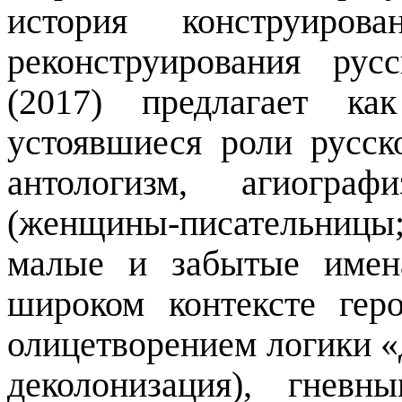
история конструиров
реконструирования рус
(2017) предлагает как
устоявшиеся роли русск
антологизм
,
агиографи
(женщины-писательницы;
малые и забытые имен
широком контексте гер
олицетворением логики «
деколонизация), гневн