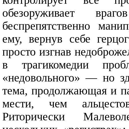
обезоруживает враго
беспрепятственно мани
ему, вернув себе герцо
просто изгнав недоброже
в трагикомедии
проб
«недовольного» — но зд
тема, продолжающая и п
мести, чем
альцесто
Риторически
Малевол