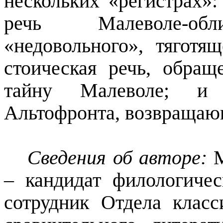
нескольких «регистрах»:
речь
Малеволе
-об
«недовольного», тяготя
стоическая речь, обра
тайну
Малеволе
; и 
Альтофронта
, возвращаю
Сведения об авторе:
– кандидат филологиче
сотрудник Отдела класс