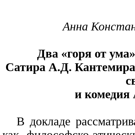
Анна Конста
Два «горя от ума»
Сатира А.Д. Кантемира
с
и комедия 
В докладе рассматрив
как философско-этичес