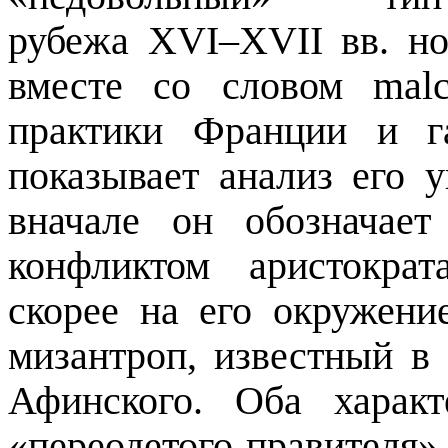
рубежа XVI–XVII вв. н
вместе со словом
malc
практики Франции и г
показывает анализ его у
вначале он обозначае
конфликтом аристокра
скорее на его окружени
мизантроп, известный в
Афинского. Оба харак
«переодетого правителя»