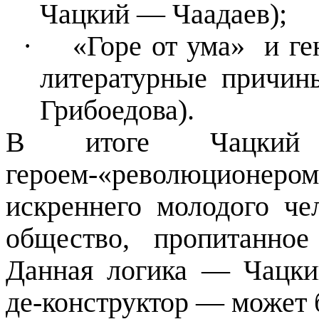
Чацкий
—
Чаадаев);
·
«Горе от ума»
и ге
литературные причин
Грибоедова).
В итоге Чацкий 
героем-«революционеро
искреннего молодого че
общество, пропитанно
Данная логика
—
Чацкий
де-конструктор
—
может 