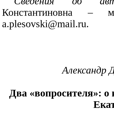
Сведения об авт
Константиновна – 
a.plesovski@mail.ru.
Александр 
Два «
вопросителя
»: о
Ека