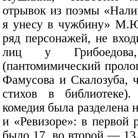
отрывок из поэмы «Нали
я унесу в чужбину» М.Ю
ряд персонажей, не вхо
лиц у Грибоедов
(пантомимический пролог
Фамусова и Скалозуба, 
стихов в библиотеке)
комедия была разделена н
и «Ревизоре»: в первой 
было 17, во второй
—
13.