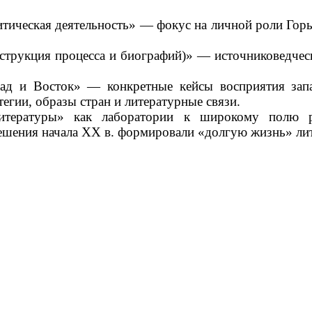
ритическая деятельность» — фокус на личной роли Горь
онструкция процесса и биографий)» — источниковедче
апад и Восток» — конкретные кейсы восприятия зап
егии, образы стран и литературные связи.
тературы» как лаборатории к широкому полю ре
решения начала XX в. формировали «долгую жизнь» ли