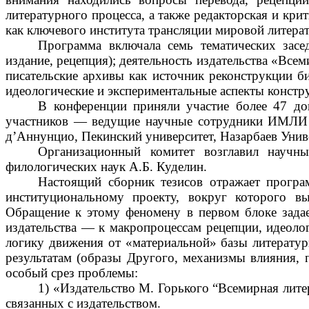
литературного процесса, а также редакторская и кри
как ключевого института трансляции мировой литера
Программа включала семь тематических засе
издание, рецепция); деятельность издательства «Всем
писательские архивы как источник реконструкции би
идеологические и экспериментальные аспекты констр
В конференции приняли участие более 47 док
участников — ведущие научные сотрудники ИМЛИ РА
д’Аннунцио, Пекинский университет, Назарбаев Универ
Организационный комитет возглавил научн
филологических наук А.Б. Куделин.
Настоящий сборник тезисов отражает прогр
институциональному проекту, вокруг которого вы
Обращение к этому феномену в первом блоке задает
издательства — к макропроцессам рецепции, идеоло
логику движения от «материальной» базы литературн
результатам (образы Другого, механизмы влияния, 
особый срез проблемы:
1) «Издательство М. Горького “Всемирная лите
связанных с издательством.