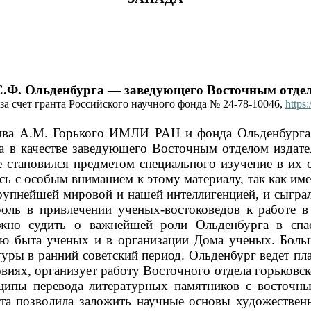
.Ф. Ольденбурга — заведующего Восточным отдел
а счет гранта Российского научного фонда № 24-78-10046,
https:
ива А.М. Горького ИМЛИ РАН и фонда Ольденбурга
 в качестве заведующего Восточным отделом издате
 становился предметом специального изучение в их с
ись с особым вниманием к этому материалу, так как и
рупнейшей мировой и нашей интеллигенцией, и сыгр
ль в привлечении ученых-востоковедов к работе в 
жно судить о важнейшей роли Ольденбурга в спас
ю быта ученых и в организации Дома ученых. Боль
ьтуры в ранний советский период. Ольденбург ведет п
иях, организует работу Восточного отдела горьковск
ципы перевода литературных памятников с восточн
бота позволила заложить научные основы художествен