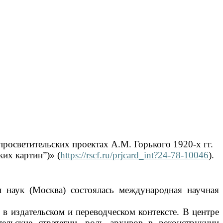
росветительских проектах А.М. Горького 1920-х гг.
их картин”)» (
https://rscf.ru/prjcard_int?24-78-10046
).
 наук (Москва) состоялась международная научная
 издательском и переводческом контексте. В центре
ельские стратегии, роль архивов в реконструкции