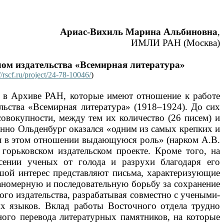
Ариас-Вихиль Марина Альбиновна
,
ИМЛИ РАН (Москва)
ом издательства «Всемирная литература»
//rscf.ru/project/24-78-10046/
)
 в Архиве РАН, которые имеют отношение к работе
льства «Всемирная литература» (1918–1924). До сих
овокупности, между тем их количество (26 писем) и
менно Ольденбург оказался «одним из самых крепких и
ал в этом отношении выдающуюся роль» (нарком А.В.
горьковском издательском проекте. Кроме того, на
ении ученых от голода и разрухи благодаря его
шой интерес представляют письма, характеризующие
ланомерную и последовательную борьбу за сохранение
ого издательства, разрабатывая совместно с учеными-
ых языков. Вклад работы Восточного отдела трудно
ного перевода литературных памятников, на которые