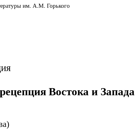
тературы
им.
А.М.
Горького
ция
рецепция
Востока и
Запада
ва)