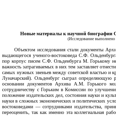
Новые материалы к научной биографии С
(Исследование выполнено з
Объектом исследования стали документы Арх
выдающегося ученого-востоковеда С.Ф. Ольденбурга
пор корпус писем С.Ф. Ольденбурга М. Горькому не
важность затрагиваемых в них тем заставляет отнест
самых нужных звеньев между советской властью и к
Луначарский). Ольденбург сыграл определяющую ро
основании документов Архива А.М. Горького мо
сотрудничеству с Горьким в Комиссии по улучшени
положение издательских дел, состояния науки и кул
науки в сложных экономических и политических услов
востоковедами — сотрудниками издательства, прин
переоценить, так как именно эта коллегиальная ра