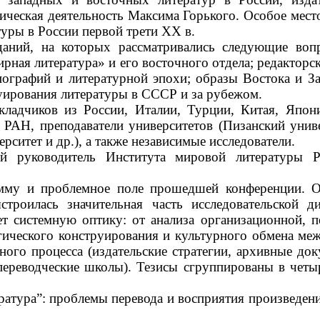
тическая деятельность Максима Горького. Особое мест
туры в России первой трети XX в.
даний, на которых рассматривались следующие вопр
ирная литература» и его восточного отдела; редакторск
ографий и литературной эпохи; образы Востока и За
уирования литературы в СССР и за рубежом.
ладчиков из России, Италии, Турции, Китая, Япони
Н, преподаватели университетов (Пизанский универ
ситет и др.), а также независимые исследователи.
ый руководитель Института мировой литературы Р
амму и проблемное поле прошедшей конференции. О
строилась значительная часть исследовательской д
 системную оптику: от анализа организационной, п
гического конструирования и культурного обмена ме
ого процесса (издательские стратегии, архивные до
переводческие школы). Тезисы сгруппированы в чет
ратура”: проблемы перевода и восприятия произведен