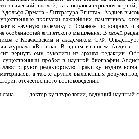
итологической школой, касающуюся строения корней,
е Адольфа Эрмана «Литература Египта». Авдиев высок
существенные пропуски важнейших памятников, отсу
пает в научную полемику с Эрманом по вопросу о зн
ение особенностей египетского мышления. В своей рец
диева с Крачковским и академиком С.Ф. Ольденбург
ния журнала «Восток». В одном из писем Авдиев с 
осит вернуть ему рукописи из архива редакции. О
 существенный пробел в научной биографии Авдиев
 иллюстрируют редакторскую практику издательства
материалов, а также других выявленных документов, 
стории отечественного востоковедения.
ьевна
—
доктор культурологии, ведущий научный с