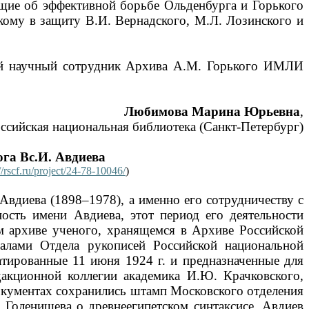
ющие об эффективной борьбе Ольденбурга и Горького
кому в защиту В.И. Вернадского, М.Л. Лозинского и
ий научный сотрудник Архива А.М. Горького ИМЛИ
Любимова Марина Юрьевна
,
ссийская национальная библиотека (Санкт-Петербург)
га Вс.И. Авдиева
//rscf.ru/project/24-78-10046/
)
Авдиева (1898–1978), а именно его сотрудничеству с
ость имени Авдиева, этот период его деятельности
ом архиве ученого, хранящемся в Архиве Российской
иалами Отдела рукописей Российской национальной
атированные 11 июня 1924 г. и предназначенные для
акционной коллегии академика И.Ю. Крачковского,
документах сохранились штамп Московского отделения
. Голенищева о древнеегипетском синтаксисе. Авдиев