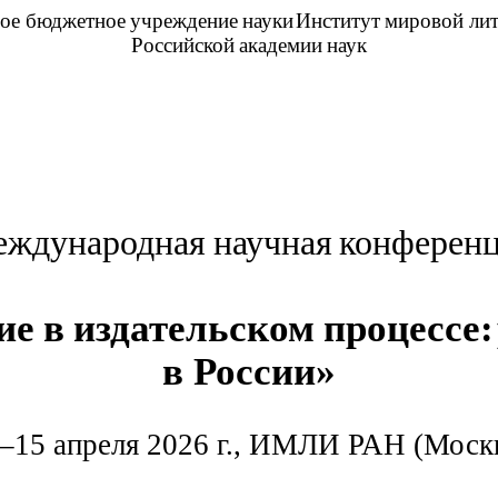
ное
бюджетное
учреждение
науки
Институт
мировой
ли
Российской
академии
наук
ждународная
научная
конферен
ие
в
издательском
процессе:
в
России»
–15 апреля 2026 г., ИМЛИ РАН (Моск