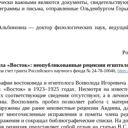
ически важными являются документы, свидетельству
елеграммы и письма, отправленные Ольденбургом Горь
Альбиновна — доктор филологических наук, ведущ
Ро
ла «Восток»: неопубликованные рецензии египтоло
а счет гранта Российского научного фонда № 24-78-10046,
https:
афии востоковеда и египтолога Всеволода Игоревича 
 «Восток» в 1923–1925 годах. Несмотря на известн
ях соответствующие сведения отсутствуют, а в личн
ены. Восполнить пробел позволяет работа с матер
ружены две ранее неизвестные рецензии Авдиева, д
ат многочисленные исправления и пометы члена ред
ыражения и сокращал библиографические списки. На 
я рецензия представляет собой отзыв на статью В.С