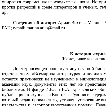
опирается современная переводческая школа. Истор
против репрессий в среде литераторов и ученых, т
др.
Сведения об авторе:
Ариас-Вихиль Марина 
РАН; e-mail: marina.arias@mail.ru
К истории журна
(Исследование выполнено з
Доклад посвящен раннему этапу научной биогр
издательством «Всемирная литература» и журналом
остается практически не изученным: в энциклопеди
академии наук, документы этих лет не представл
библиотеки. В фонде И.Ю. и В.А. Крачковских обна
публикации в журнале «Восток». Рукописи содерж
который редактировал стиль, устранял устаревшие в
издательства и делопроизводственные пометы. Перва