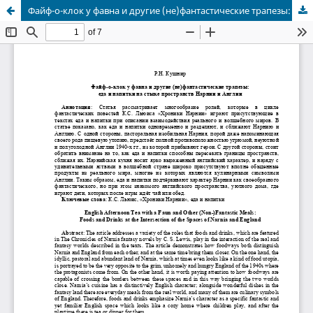
Файф-о-клок у фавна и другие (не)фантастические трапезы: еда и напитки на стыке пространств Нарнии и Англии