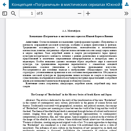
Концепция «Пограничья» в мистических сериалах Южной Кореи и Японии