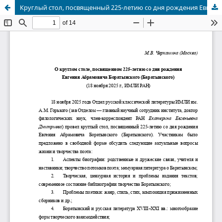
Круглый стол, посвященный 225-летию со дня рождения Евгения Абрамовича Боратынского (Баратынского) (18 ноября 2025 г., ИМЛИ РАН)