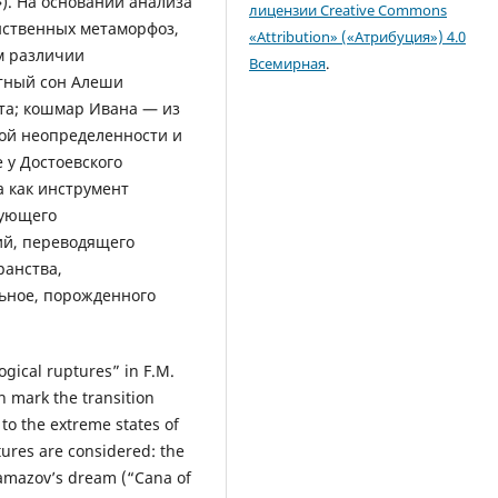
). На основании анализа
лицензии Creative Commons
нственных метаморфоз,
«Attribution» («Атрибуция») 4.0
м различии
Всемирная
.
атный сон Алеши
та; кошмар Ивана — из
кой неопределенности и
 у Достоевского
 как инструмент
рующего
ий, переводящего
ранства,
льное, порожденного
gical ruptures” in F.M.
h mark the transition
g to the extreme states of
tures are considered: the
ramazov’s dream (“Cana of