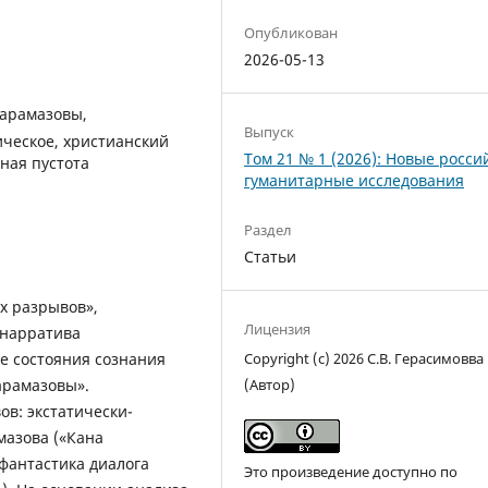
Опубликован
2026-05-13
Карамазовы,
Выпуск
ческое, христианский
Том 21 № 1 (2026): Новые росси
ьная пустота
гуманитарные исследования
Раздел
Статьи
х разрывов»,
Лицензия
 нарратива
е состояния сознания
Copyright (c) 2026 С.В. Герасимовва
арамазовы».
(Автор)
ов: экстатически-
мазова («Кана
фантастика диалога
Это произведение доступно по