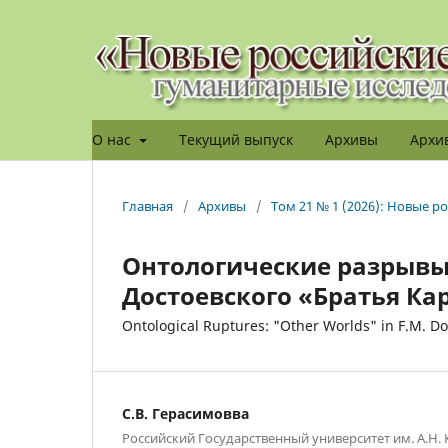
О нас
Текущий выпуск
Архивы
Архив
Главная
/
Архивы
/
Том 21 № 1 (2026): Новые 
Онтологические разрывы
Достоевского «Братья К
Ontological Ruptures: "Other Worlds" in F.M. D
С.В. Герасимовва
Российский Государственный университет им. А.Н.