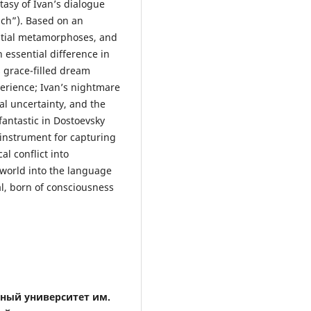
ntasy of Ivan’s dialogue
ich”). Based on an
patial metamorphoses, and
 essential difference in
s grace-filled dream
xperience; Ivan’s nightmare
al uncertainty, and the
fantastic in Dostoevsky
n instrument for capturing
l conflict into
r world into the language
al, born of consciousness
нный университет им.