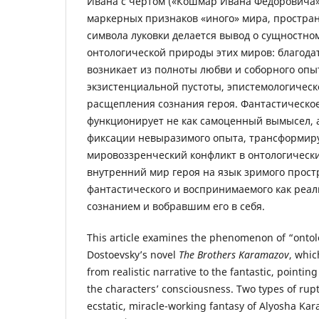
Ивана с чёртом («Кошмар Ивана Фёдоровича»
маркерных признаков «иного» мира, простра
символа луковки делается вывод о сущностно
онтологической природы этих миров: благод
возникает из полноты любви и соборного опы
экзистенциальной пустоты, эпистемологичес
расщепления сознания героя. Фантастическое
функционирует не как самоценный вымысел, а
фиксации невыразимого опыта, трансформи
мировоззренческий конфликт в онтологическ
внутренний мир героя на язык зримого прост
фантастического и воспринимаемого как реа
сознанием и вобравшим его в себя.
This article examines the phenomenon of “ontolo
Dostoevsky’s novel
The Brothers Karamazov
, whic
from realistic narrative to the fantastic, pointin
the characters’ consciousness. Two types of rup
ecstatic, miracle-working fantasy of Alyosha Ka