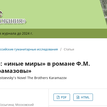
 журнала до 2024 г.
российские гуманитарные исследования
/
Статьи
: «иные миры» в романе Ф.М.
арамазовы»
ostoevsky's Novel The Brothers Karamazov
PDF
HTML
 Косыгина; Московский