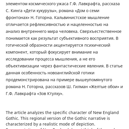
элементом космического ужаса Г.Ф. Лавкрафта, рассказа
С. Кинга «Дети кукурузы», романа «Дом о семи
фронтонах» Н. Готорна. Кальвинистское мышление
отличается рефлексивностью и нацеленностью на
анализ внутреннего мира человека. Сверхъестественное
понимается как результат субъективного восприятия. В
готической образности акцентируется психический
компонент, который фокусирует внимание на
исследовании процесса мышления, а не его
объективизации через фантастические явления. В статье
данная особенность новоанглийской готики
продемонстрирована на примере вышеупомянутого
романа Н. Готорна, рассказов Ш. Гилман «Желтые обои» и
Г.Ф. Лавкрафта «Зов Ктулху».
The article analyzes the specific character of New England
Gothic. This regional version of the Gothic narrative is
characterized by a realistic mode of depiction.