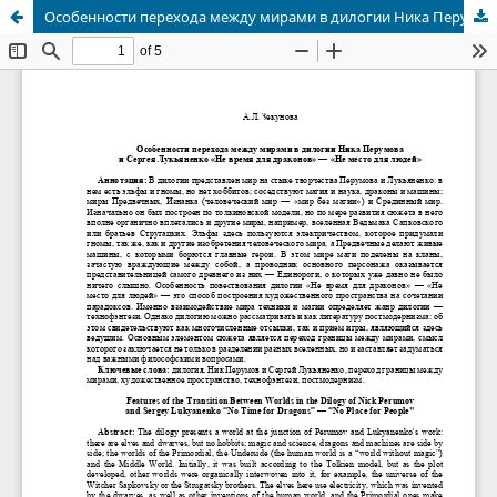
Особенности перехода между мирами в дилогии Ника Перумова и Сергея Лукьяненко «Не время для драконов» — «Не место для людей»