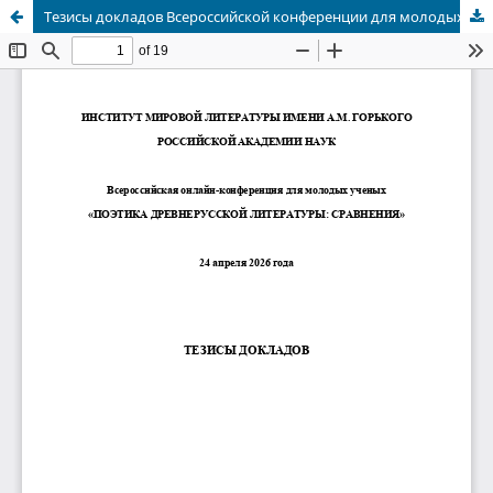
Тезисы докладов Всероссийской конференции для молодых ученых "Поэтика древнерусской литературы: сравнения" (24 апреля 2026 г., ИМЛИ РАН)