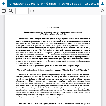
Специфика реального и фантастического нарратива в видеоиграх «The Cat Lady» и «Downfall»