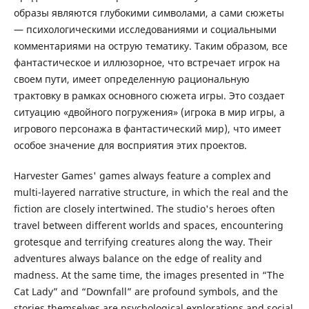
образы являются глубокими символами, а сами сюжеты
— психологическими исследованиями и социальными
комментариями на острую тематику. Таким образом, все
фантастическое и иллюзорное, что встречает игрок на
своем пути, имеет определенную рациональную
трактовку в рамках основного сюжета игры. Это создает
ситуацию «двойного погружения» (игрока в мир игры, а
игрового персонажа в фантастический мир), что имеет
особое значение для восприятия этих проектов.
Harvester Games' games always feature a complex and
multi-layered narrative structure, in which the real and the
fiction are closely intertwined. The studio's heroes often
travel between different worlds and spaces, encountering
grotesque and terrifying creatures along the way. Their
adventures always balance on the edge of reality and
madness. At the same time, the images presented in “The
Cat Lady” and “Downfall” are profound symbols, and the
stories themselves are psychological explorations and social