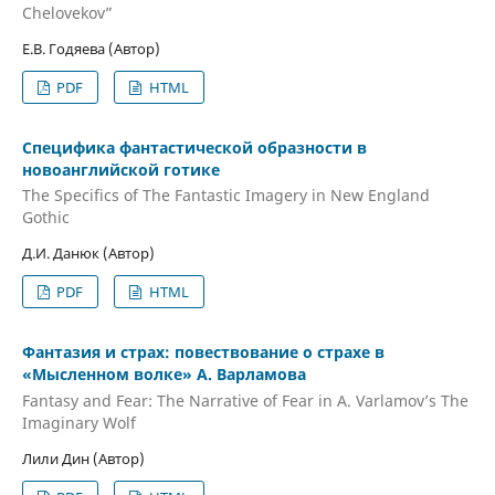
Chelovekov”
Е.В. Годяева (Автор)
PDF
HTML
Специфика фантастической образности в
новоанглийской готике
The Specifics of The Fantastic Imagery in New England
Gothic
Д.И. Данюк (Автор)
PDF
HTML
Фантазия и страх: повествование о страхе в
«Мысленном волке» А. Варламова
Fantasy and Fear: The Narrative of Fear in A. Varlamov’s The
Imaginary Wolf
Лили Дин (Автор)