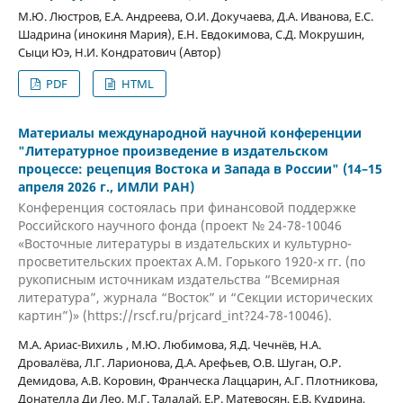
М.Ю. Люстров, Е.А. Андреева, О.И. Докучаева, Д.А. Иванова, Е.С.
Шадрина (инокиня Мария), Е.Н. Евдокимова, С.Д. Мокрушин,
Сыци Юэ, Н.И. Кондратович (Автор)
PDF
HTML
Материалы международной научной конференции
"Литературное произведение в издательском
процессе: рецепция Востока и Запада в России" (14–15
апреля 2026 г., ИМЛИ РАН)
Конференция состоялась при финансовой поддержке
Российского научного фонда (проект № 24-78-10046
«Восточные литературы в издательских и культурно-
просветительских проектах А.М. Горького 1920-х гг. (по
рукописным источникам издательства “Всемирная
литература”, журнала “Восток” и “Секции исторических
картин”)» (https://rscf.ru/prjcard_int?24-78-10046).
М.А. Ариас-Вихиль , М.Ю. Любимова, Я.Д. Чечнёв, Н.А.
Дровалёва, Л.Г. Ларионова, Д.А. Арефьев, О.В. Шуган, О.Р.
Демидова, А.В. Коровин, Франческа Лаццарин, А.Г. Плотникова,
Донателла Ди Лео, М.Г. Талалай, Е.Р. Матевосян, Е.В. Кудрина,