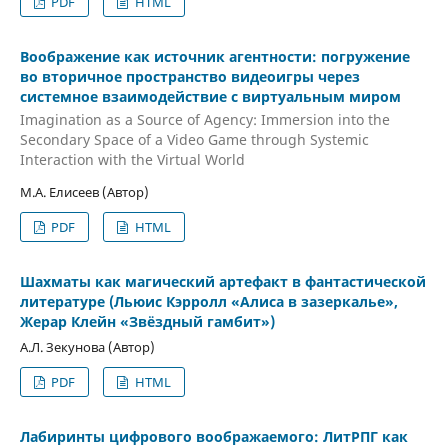
PDF
HTML
Воображение как источник агентности: погружение
во вторичное пространство видеоигры через
системное взаимодействие с виртуальным миром
Imagination as a Source of Agency: Immersion into the
Secondary Space of a Video Game through Systemic
Interaction with the Virtual World
М.А. Елисеев (Автор)
PDF
HTML
Шахматы как магический артефакт в фантастической
литературе (Льюис Кэрролл «Алиса в зазеркалье»,
Жерар Клейн «Звёздный гамбит»)
А.Л. Зекунова (Автор)
PDF
HTML
Лабиринты цифрового воображаемого: ЛитРПГ как