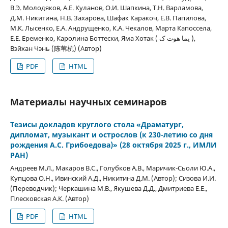
В.Э. Молодяков, А.Е. Куланов, О.И. Шапкина, Т.Н. Варламова,
Д.М. Никитина, Н.В. Захарова, Шафак Каракоч, Е.В. Папилова,
М.К. Лысенко, Е.А. Андрущенко, К.А. Чекалов, Марта Капоссела,
Е.Е. Еременко, Каролина Боттески, Яма Хотак ( یما هوت ک ),
Вэйхан Чэнь (陈苇杭) (Автор)
PDF
HTML
Материалы научных семинаров
Тезисы докладов круглого стола «Драматург,
дипломат, музыкант и острослов (к 230-летию со дня
рождения А.С. Грибоедова)» (28 октября 2025 г., ИМЛИ
РАН)
Андреев М.Л., Макаров В.С., Голубков А.В., Маричик-Сьоли Ю.А.,
Купцова О.Н., Ивинский А.Д., Никитина Д.М. (Автор); Сизова И.И.
(Переводчик); Черкашина М.В., Якушева Д.Д., Дмитриева Е.Е.,
Плесковская А.К. (Автор)
PDF
HTML