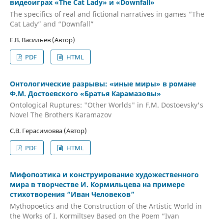
видеоиграх «The Cat Lady» и «Downfall»
The specifics of real and fictional narratives in games “The
Cat Lady” and “Downfall”
Е.В. Васильев (Автор)
PDF
HTML
Онтологические разрывы: «иные миры» в романе
Ф.М. Достоевского «Братья Карамазовы»
Ontological Ruptures: "Other Worlds" in F.M. Dostoevsky's
Novel The Brothers Karamazov
С.В. Герасимовва (Автор)
PDF
HTML
Мифопоэтика и конструирование художественного
мира в творчестве И. Кормильцева на примере
стихотворения “Иван Человеков”
Mythopoetics and the Construction of the Artistic World in
the Works of I. Kormiltsev Based on the Poem “Ivan