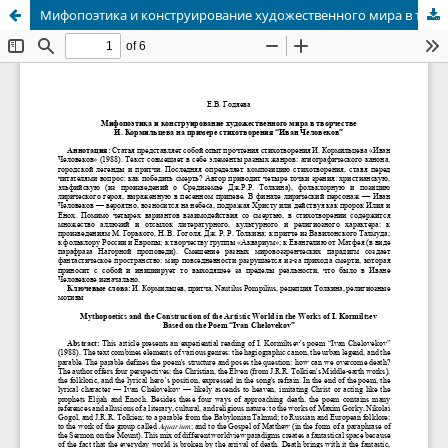
Мифопоэтика и конструирование художественного мира в творчестве И. Кормильцева на примере стихотворения “Иван Человеков”