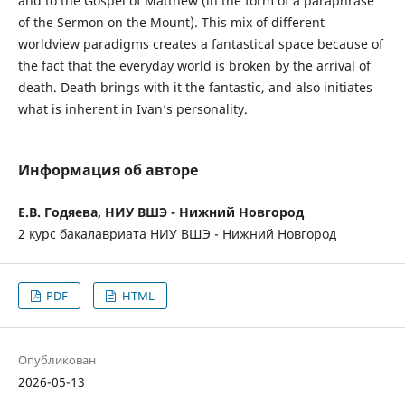
and to the Gospel of Matthew (in the form of a paraphrase
of the Sermon on the Mount). This mix of different
worldview paradigms creates a fantastical space because of
the fact that the everyday world is broken by the arrival of
death. Death brings with it the fantastic, and also initiates
what is inherent in Ivan’s personality.
Информация об авторе
Е.В. Годяева, НИУ ВШЭ - Нижний Новгород
2 курс бакалавриата НИУ ВШЭ - Нижний Новгород
PDF
HTML
Опубликован
2026-05-13