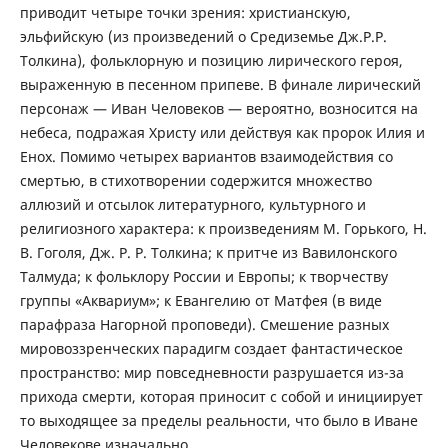
приводит четыре точки зрения: христианскую,
эльфийскую (из произведений о Средиземье Дж.Р.Р.
Толкина), фольклорную и позицию лирического героя,
выраженную в песенном припеве. В финале лирический
персонаж — Иван Человеков — вероятно, возносится на
небеса, подражая Христу или действуя как пророк Илия и
Енох. Помимо четырех вариантов взаимодействия со
смертью, в стихотворении содержится множество
аллюзий и отсылок литературного, культурного и
религиозного характера: к произведениям М. Горького, Н.
В. Гоголя, Дж. Р. Р. Толкина; к притче из Вавилонского
Талмуда; к фольклору России и Европы; к творчеству
группы «Аквариум»; к Евангелию от Матфея (в виде
парафраза Нагорной проповеди). Смешение разных
мировоззренческих парадигм создает фантастическое
пространство: мир повседневности разрушается из-за
прихода смерти, которая приносит с собой и инициирует
то выходящее за пределы реальности, что было в Иване
Человекове изначально.