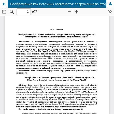
Воображение как источник агентности: погружение во вторичное пространство видеоигры через системное взаимодействие с виртуальным миром