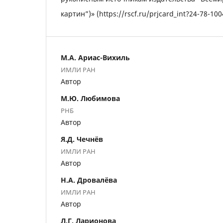
картин”)» (https://rscf.ru/prjcard_int?24-78-100
М.А. Ариас-Вихиль
ИМЛИ РАН
Автор
М.Ю. Любимова
РНБ
Автор
Я.Д. Чечнёв
ИМЛИ РАН
Автор
Н.А. Дровалёва
ИМЛИ РАН
Автор
Л.Г. Ларионова