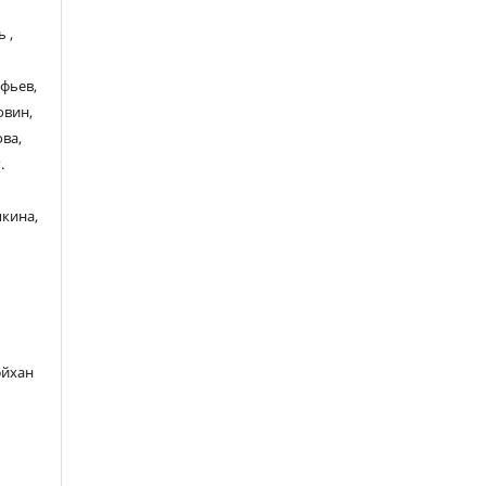
 ,
ефьев,
овин,
ва,
.
пкина,
.
а