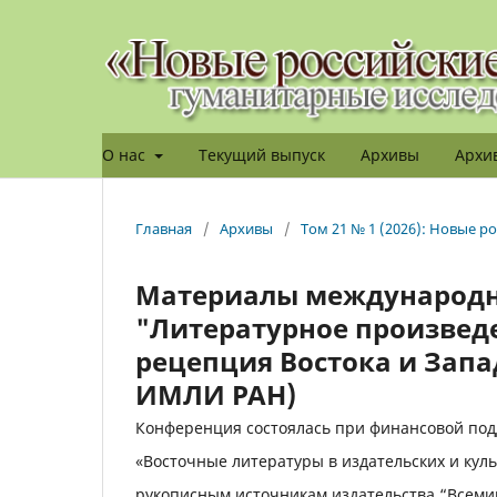
О нас
Текущий выпуск
Архивы
Архив
Главная
/
Архивы
/
Том 21 № 1 (2026): Новые 
Материалы международн
"Литературное произведе
рецепция Востока и Запада
ИМЛИ РАН)
Конференция состоялась при финансовой подд
«Восточные литературы в издательских и культ
рукописным источникам издательства “Всемир