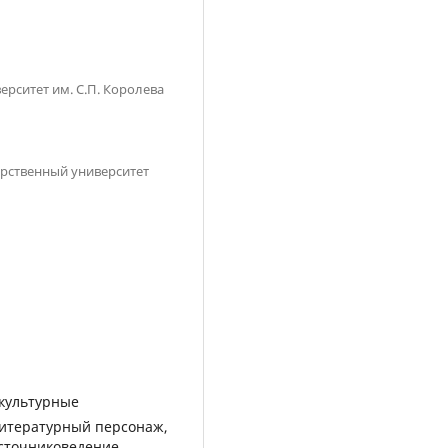
рситет им. С.П. Королева
рственный университет
жкультурные
литературный персонаж,
источниковедение