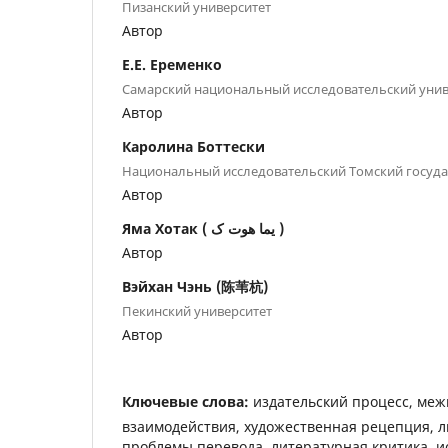
Пизанский университет
Автор
Е.Е. Еременко
Самарский национальный исследовательский униве
Автор
Каролина Боттески
Национальный исследовательский Томский госуда
Автор
Яма Хотак ( یما هوت ک )
Автор
Вэйхан Чэнь (陈苇杭)
Пекинский университет
Автор
Ключевые слова:
издательский процесс, ме
взаимодействия, художественная рецепция, 
проблемы перевода, литературная критика, 