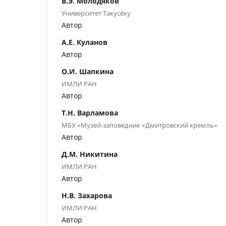
В.Э. Молодяков
Университет Такусёку
Автор
А.Е. Куланов
Автор
О.И. Шапкина
ИМЛИ РАН
Автор
Т.Н. Варламова
МБУ «Музей-заповедник «Дмитровский кремль»
Автор
Д.М. Никитина
ИМЛИ РАН
Автор
Н.В. Захарова
ИМЛИ РАН
Автор