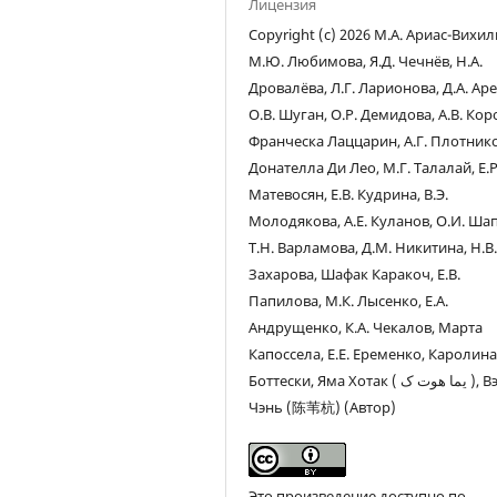
Лицензия
Copyright (c) 2026 М.А. Ариас-Вихиль
М.Ю. Любимова, Я.Д. Чечнёв, Н.А.
Дровалёва, Л.Г. Ларионова, Д.А. Ар
О.В. Шуган, О.Р. Демидова, А.В. Кор
Франческа Лаццарин, А.Г. Плотнико
Донателла Ди Лео, М.Г. Талалай, Е.Р
Матевосян, Е.В. Кудрина, В.Э.
Молодякова, А.Е. Куланов, О.И. Ша
Т.Н. Варламова, Д.М. Никитина, Н.В
Захарова, Шафак Каракоч, Е.В.
Папилова, М.К. Лысенко, Е.А.
Андрущенко, К.А. Чекалов, Марта
Капоссела, Е.Е. Еременко, Каролин
Боттески, Яма Хотак ( یما هوت ک ), Вэйхан
Чэнь (陈苇杭) (Автор)
Это произведение доступно по