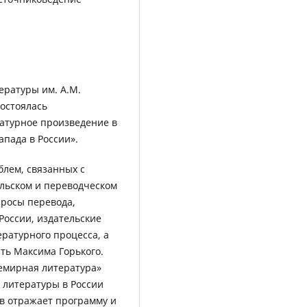
ературы им. А.М.
состоялась
атурное произведение в
апада в России».
лем, связанных с
льском и переводческом
просы перевода,
России, издательские
ературного процесса, а
ть Максима Горького.
семирная литература»
 литературы в России
ов отражает программу и